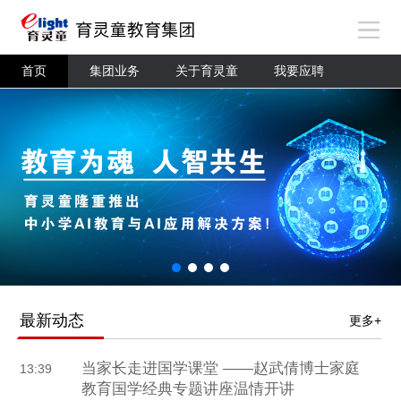
首页
集团业务
关于育灵童
我要应聘
最新动态
更多+
当家长走进国学课堂 ——赵武倩博士家庭
13:39
教育国学经典专题讲座温情开讲