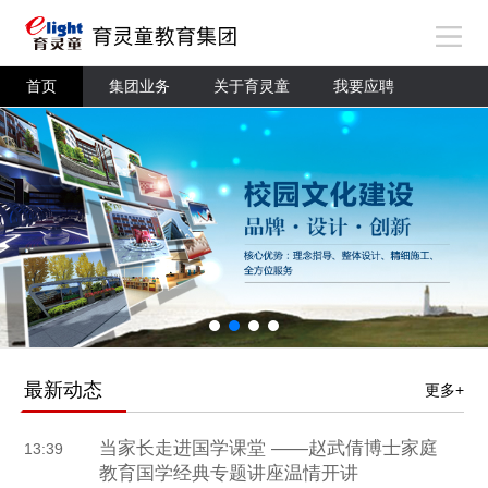
首页
集团业务
关于育灵童
我要应聘
最新动态
更多+
当家长走进国学课堂 ——赵武倩博士家庭
13:39
教育国学经典专题讲座温情开讲