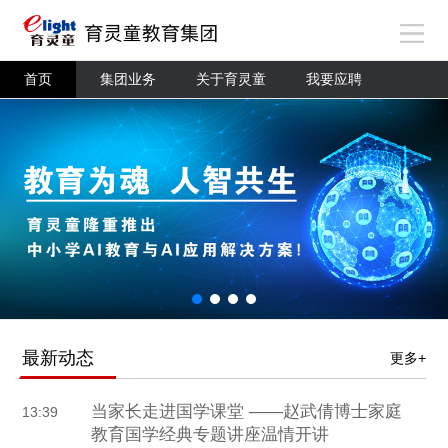
首页
集团业务
关于育灵童
我要应聘
最新动态
更多+
当家长走进国学课堂 ——赵武倩博士家庭
13:39
教育国学经典专题讲座温情开讲