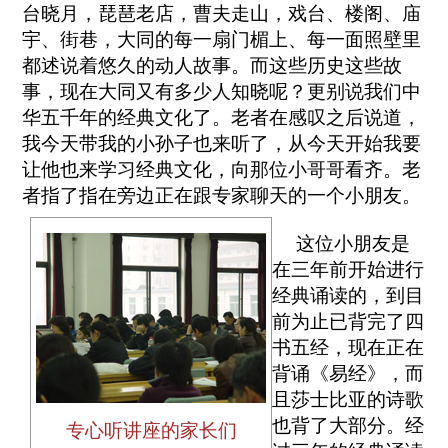
台晓月，琵琶老店，曹夫走山，戏台、楼阁、庙
宇、街巷，大同的每一扇门楣上、每一面照壁里
都述说着悠久的动人故事。而这些历史这些故
事，现在大同又有多少人知晓呢？更别说我们中
华五千年的经典文化了。老者在感叹之后说道，
我今天带我的小孙子也来听了，从今天开始我要
让他也来学习经典文化，向那位小哥哥看齐。老
者指了指在旁边正在跟专家聊天的一个小朋友。
这位小朋友是
在三年前开始进行
经典诵读的，到目
前为止已背完了四
书五经，现在正在
背诵《易经》，而
且莎士比亚的诗歌
也背了大部分。经
专心听讲座的家长们