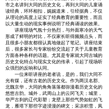
市之名讲到大同的历史文化，再到大同的儿童诵
读经典，环环相扣，娓娓道来，引经据典，不仅
从理论的高度上证实了经典教育的重要性，而且
以大量生动的现实事例说明了经典诵读的效果。
讲座现场气氛十分热烈，与外面寒冷的天气
形成了鲜明的对比，不仅家长听得频频点头，而
且很多小朋友都很认真地做起了笔记。讲座结束
后，很多家长与专家纷纷交流起了关于儿童教育
方面各种各样的话题。尤其是专家就大同古城的
历史文化特点与现实文化的传承，引起了现场听
众强烈的反响和认同。
一位来听讲座的老者说，是的，我们大同不
光有煤，还有古老的历史文化。作为两汉名郡、
北魏京华，大同的角角落落都弥漫着历史文化的
悠悠古韵。城外，武周山上的云冈飞天；城里，
华严古刹的辽代彩塑；龙壁上那些气势如虹的飞
龙，雁塔下那些字迹浸漫的碑文；采凉积雪，凤