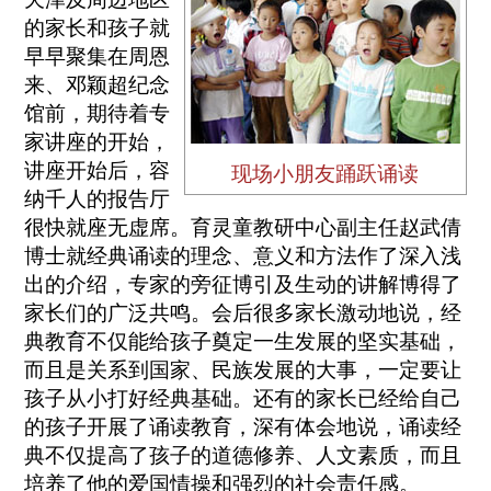
的家长和孩子就
早早聚集在周恩
来、邓颖超纪念
馆前，期待着专
家讲座的开始，
讲座开始后，容
现场小朋友踊跃诵读
纳千人的报告厅
很快就座无虚席。育灵童教研中心副主任赵武倩
博士就经典诵读的理念、意义和方法作了深入浅
出的介绍，专家的旁征博引及生动的讲解博得了
家长们的广泛共鸣。会后很多家长激动地说，经
典教育不仅能给孩子奠定一生发展的坚实基础，
而且是关系到国家、民族发展的大事，一定要让
孩子从小打好经典基础。还有的家长已经给自己
的孩子开展了诵读教育，深有体会地说，诵读经
典不仅提高了孩子的道德修养、人文素质，而且
培养了他的爱国情操和强烈的社会责任感。