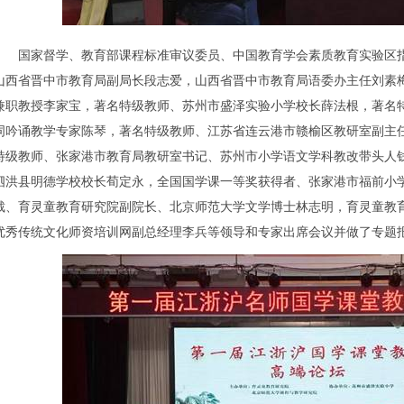
国家督学、教育部课程标准审议委员、中国教育学会素质教育实验区指
山西省晋中市教育局副局长段志爱，山西省晋中市教育局语委办主任刘素
兼职教授李家宝，著名特级教师、苏州市盛泽实验小学校长薛法根，著名
词吟诵教学专家陈琴，著名特级教师、江苏省连云港市赣榆区教研室副主
特级教师、张家港市教育局教研室书记、苏州市小学语文学科教改带头人
泗洪县明德学校校长荀定永，全国国学课一等奖获得者、张家港市福前小
裁、育灵童教育研究院副院长、北京师范大学文学博士林志明，育灵童教
优秀传统文化师资培训网副总经理李兵等领导和专家出席会议并做了专题