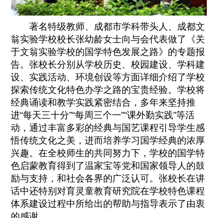
著名特级教师、成都市学科带头人、成都文
翁实验学校校长张幼龄女士向与会代表做了《关
于文翁实验学校的国学特色发展之路》的专题报
告。张校长分别从学校历史、校园建设、学科建
设、实践活动、环境创设等方面详细介绍了学校
探索传统文化特色办学之路的宝贵经验。学校将
经典诵读和教学实践紧密结合，多年来坚持推
进“每天三十分”“每周三个一”“课外勤实践”等活
动，通过丰富多彩的经典与国艺课程引导学生感
悟传统文化之美，进而培养学习国学经典的浓厚
兴趣。在全校师生的共同努力下，学校的国学特
色启蒙教育得到了温家宝等党和国家领导人的鼓
励与支持，和社会各界的广泛认可。张校长在讲
话中还特别对育灵童教育研究院在学校特色课程
体系建设过程中所给出的帮助与指导表示了由衷
的感谢。