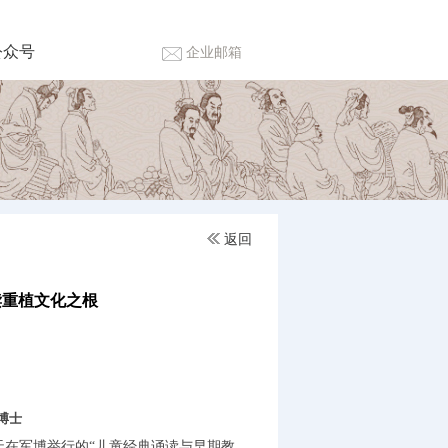
公众号
企业邮箱
返回
读重植文化之根
博士
天在军博举行的“儿童经典诵读与早期教