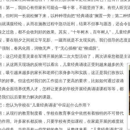
胡：第一，我担心有些家长可能会一曝十寒，不能坚持下来。有些人听完
情，但时间一长就松懈下来，以种种理由把“经典诵读”搁置一旁；第二种
内就满腹经纶，从而在施教过程中急功近利，结果不但事与愿违，还会令孩
操之过急，都不会收到好的效果。其实，“十年树木，百年树人”，儿童经典
程，要在朝夕之间就立竿见影、一蹴而就是不太现实的。我们倡导的态度
于强制，春风化雨，润物无声，于“无心插柳”处“柳成荫”。
记：这已经是育灵童在军博开展的第二次大型活动了，两次讲座您都是主
胡：从这两天现场的反映可以看出，儿童经典诵读正受到越来越多的关
注，吸引越来越多的家长和老师们亲身参与和实践，这正是我们孜孜以
求的好事。但这也对我们的工作提出了更高的要求，比如如何通过读诵
经典全面培养优秀人才，怎样让更多的学校开展经典诵读课程等等，都
是我们以后要努力解决的课题。
记：您认为学校在“儿童经典诵读”中应起什么作用？
胡：从现行的教育制度看，学校在教育事业中依然有着独特的不可替代
的作用。许多家长都反映，只要学校有类似课程，在家庭开展的难度就
会小很多。当前虽有一些学校的参与，从整体来看，“儿童经典诵读”远