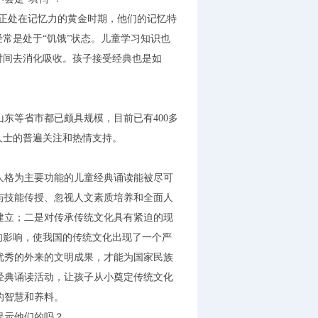
童正处在记忆力的黄金时期，他们的记忆特
常是处于“饥饿”状态。儿童学习知识也
时间去消化吸收。孩子接受经典也是如
东等省市都已颇具规模，目前已有400多
人士的普遍关注和热情支持。
人格为主要功能的儿童经典诵读能被尽可
与技能传授、忽视人文素质培养和全面人
建立；二是对传承传统文化具有紧迫的现
的影响，使我国的传统文化出现了一个严
优秀的外来的文明成果，才能为国家民族
经典诵读活动，让孩子从小奠定传统文化
的智慧和养料。
提示他们的吗？