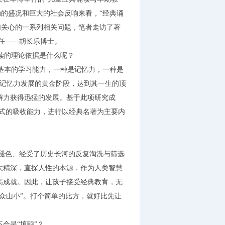
动的盛况和巨大的社会反响来看，“经典诵
们关心的一系列相关问题，笔者走访了著
任——胡长乐博士。
读的理论依据是什么呢？
最基本的学习能力，一种是记忆力，一种是
人记忆力发展的黄金阶段，达到其一生的顶
解力获得迅猛的发展。基于此项研究成
”式的吸收能力，进行以经典名著为主要内
。
褪色、经受了历史长河的反复淘洗与筛选
大精深，直探人性的本源，作为人类智慧
高成就。因此，让孩子接受经典教育，无
众山小”。打个简单的比方，就好比先让
！
会是“填鸭”？