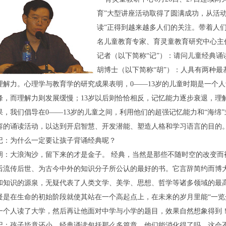
育”大型讲座活动取得了圆满成功，从活
读”正得到越来越多人们的关注。带着人
名儿童教育专家、育灵童教育研究中心主
记者（以下简称“记”）：请问儿童经典诵
胡博士（以下简称“胡”）：人具有两种
理解力。心理学与教育学的研究成果表明，0——13岁的儿童时期是一个
峰，而理解力则发展缓慢；13岁以后则恰恰相反，记忆能力逐步衰退，理
果，我们倡导在0——13岁的儿童之间，利用他们的超强记忆能力和“海绵
容的诵读活动，以达到开启智慧、开发潜能、塑造人格和学习语言的目的
记：为什么一定要让孩子背诵经典呢？
胡：大浪淘沙，留下来的才是金子。 经典，当然是那些不随时空的改变而
后流传后世、为古今中外的知识分子所公认的最好的书。它言辞简约而博
和知识的源泉，无疑代表了人类文学、美学、思想、哲学等诸多领域的最
疑是在生命的初始阶段就使其站在一个高起点上，在未来的岁月里能“一览
一个人读了大学，然后再让他面对中学与小学的题目，效果自然想象得到
记：孩子毕竟还小，经典诵读包括那么多篇章，他们能消化得了吗，这会不