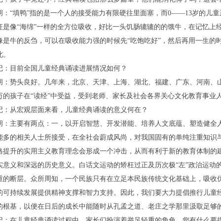
胡：“填鸭”指的是一个人的接受能力有限硬往里面塞，而0——13岁的儿
征是像“海绵”一样的全方位吸收，好比一头饥肠辘辘的的饿牛，在记忆上经
像是牛的反刍，可以在吸收能力强的时候先“吃饱吃好”，然后再用一生的
此。
记：目前全国儿童经典诵读进展情况如何？
胡：势头良好。几年来，北京、天津、上海、湖北、福建、广东、河南、山
万的孩子在“读经”中受益，受到老师、家长及社会各界关心文化教育事业
记：从宏观层面来看，儿童经典诵读的意义何在？
胡：主要有两点：一，以开启智慧、开发潜能、培养人文底蕴、塑造健全
能多的相关人士所接受，在全社会蔚成风尚，对我国固有的单纯注重知识
格提升的实用主义教育理念会形成一个冲击，从而有利于新的教育体制的
实意义和深远的历史意义。白话文运动的矫枉过正及历次极“左”政治运动
重的断层。众所周知，一个民族只有在立足本民族传统文化基础上，吸收
的可持续发展提供精神支撑和智力支持。因此，我们要大力提倡推行儿童
的根基，以便在日后的成长中能随时从孔孟之道、老庄之学那里汲取足够
记：在儿童经典诵读过程中，家长们扮演着举足轻重的角色，您有什么要