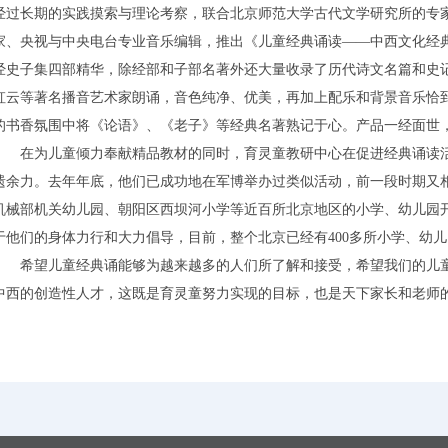
经过长期的实践摸索与理论考察，联合北京师范大学古代文学研究所的专
家、央视与中央电台专业音乐编辑，推出《儿童经典诵读——中西文化经
经史子集四部精华，除经部和子部名著外还大量收录了历代诗文名篇和史
虹云等著名播音艺术家朗诵，音色纯净、优美，再加上配乐和背景音乐恰
的书香氛围中将《论语》、《老子》等经典名著熟记于心。产品一经面世
在为儿童倾力奉献精品教材的同时，育灵童教研中心在促进经典诵读活
遗余力。去年年底，他们已成功地在军博举办过类似活动，前一段时期又
机械部机关幼儿园、朝阳区西坝河小学等近百所北京地区的小学、幼儿园开
于他们的身体力行和大力倡导，目前，整个北京已经有400多所小学、幼
希望儿童经典诵能够为越来越多的人们所了解和接受，希望我们的儿童都
中西的创造性人才，这既是育灵童努力实现的目标，也是天下家长和老师