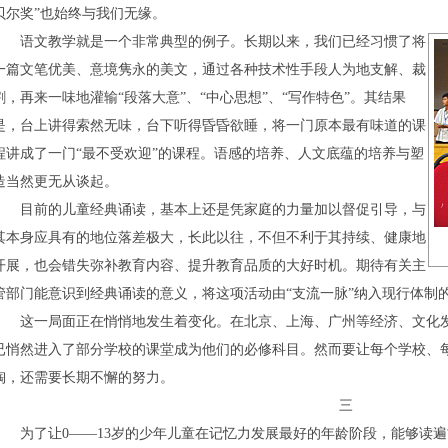
贝尔奖”也始终与我们无缘。
语文教学就是一个非常典型的例子。长期以来，我们已经习惯了将
一篇文笔优美、意境隽永的美文，通过各种技术性手段人为地支解、裁
割，再来一味地灌输“段落大意”、“中心思想”、“写作特色”。其结果
是，台上讲得索然无味，台下听得昏昏欲睡，将一门原本最有味道的课
程讲成了一门“最不受欢迎”的课程。语感的培养、人文底蕴的培养与塑
造当然更无从谈起。
目前的儿童经典诵读，基本上还是凭家庭的力量加以督促引导，与
其本身应具有的地位落差极大，长此以往，不但不利于其持续、健康地
开展，也会错失弥补教育内容、提升教育品质的大好时机。期待有关主
管部门能意识到经典诵读的意义，将这项活动由“支流一脉”纳入现行体制的
这一局面正在悄悄地发生着变化。在北京、上海、广州等经济、文化发
已悄然进入了部分学校的课堂成为他们的必修科目。然而要让每个学校、
陶，还需要长期不懈的努力。
三
为了让0——13岁的少年儿童在记忆力发展最好的年龄阶段，能够读遍