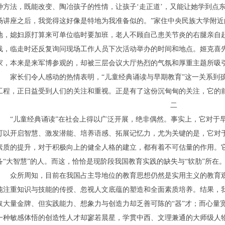
种方法，既能改变、陶冶孩子的性情，让孩子‘走正道’，又能让她学到点
场讲座之后，我觉得这好像是特地为我准备似的。”家住中央民族大学附
地，媳妇原打算来可单位临时要加班，老人不顾自己患关节炎的右腿亲自
浅，临走时还反复询问现场工作人员下次活动举办的时间和地点。姬克喜
家，本来是来军博参观的，却被三层会议大厅热烈的气氛和厚重主题所吸
家长们令人感动的热情表明，“儿童经典诵读与早期教育”这一关系到孩
工程，正日益受到人们的关注和重视。正是有了这份沉甸甸的关注，它的
二
“儿童经典诵读”在社会上得以广泛开展，绝非偶然。事实上，它对于早
可以开启智慧、激发潜能、培养语感、拓展记忆力，尤为关键的是，它对
素质的提升，对于积极向上的健全人格的建立，都有着不可估量的作用。它
备“大智慧”的人。而这，恰恰是现阶段我国教育实践的缺失与“软肋”所在
众所周知，目前在我国占主导地位的教育思想仍然是实用主义的教育观念，
纯注重知识与技能的传授、忽视人文底蕴的塑造和全面素质培养。结果，
取大量金牌、但实践能力、想象力与创造力却乏善可陈的“器”才；而心量
一种敏感体悟的创造性人才却寥若晨星，学贯中西、文理兼通的大师级人