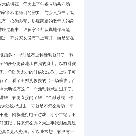
天的讲座，每天上下午各两场共八场，
的家长和老师们的需要。与会人员中，既
也有一心为孙辈、步履蹒跚的老年人的身
讲座过程中，许多家长都认真地作着笔
相当一部分家长没有马上离开，而是留在
……
颇多：“早知道有这种活动就好了！我
子的任务更多地压在我的肩上。以前对孩
识，总以为太小的时候没法教，上学了可
行了，看了王财贵教授的《一场演讲，百
，今天听说有这样一个活动我就赶过来了。
讲解，有更直接的了解！”金融系统工作
功课还说得过去，可就是不怎么用功，平
不是上网就是打电子游戏。小小年纪，不
好基础，将来怎么办？为这事我跟她急过
还真拿她没办法。所以我常想，有没有一