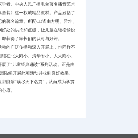
家学者、中央人民广播电台著名播音艺术
典套装》这一权威精品教材。产品涵括了
记的著名篇章。所配CD皆由方明、雅坤、
到好处的烘托和点缀，让儿童在轻松愉悦
，即获得了家长们的认可与好评。
动的广泛传播和深入开展上，也同样不
相继在北大附小、清华附小、人大附小、
展了“儿童经典诵读”系列活动。正是由
儿园陆续开展此项活动并收到良好效果。
能够“读尽天下名篇”，从而成为学贯
的心愿。