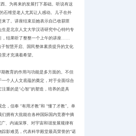
东西、为将来的发展打下基础。听说有这
近的石维坚老人尤其让人感动。儿子在外
赶来了。讲座结束后她表示自己收获匪
先生是北京人文大学汉语研究中心特约专
引，结果听了整整一个上午的讲座……
子智慧开启、国民整体素质提升的文化
前景才充满着希望。
期教育的作用与功能是多方面的。不但
于一个人人文底蕴的奠定，对于全面综合
注重的是“心智”的塑造，培养的是具
。
信奉 “有用才教”和 “懂了才教”。单
我们拥有大批能在各种国际国内竞赛中摘
宽广、内涵深厚、对宇宙和谐发展规律有
物踪影难觅，代表科学殿堂最高荣誉的“诺