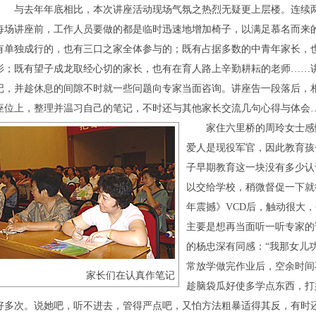
与去年年底相比，本次讲座活动现场气氛之热烈无疑更上层楼。连续两
每场讲座前，工作人员要做的都是临时迅速地增加椅子，以满足慕名而来
有单独成行的，也有三口之家全体参与的；既有占据多数的中青年家长，
影；既有望子成龙取经心切的家长，也有在育人路上辛勤耕耘的老师……
记，并趁休息的间隙不时就一些问题向专家当面咨询。讲座告一段落后，
座位上，整理并温习自己的笔记，不时还与其他家长交流几句心得与体会
家住六里桥的周玲女士感慨
爱人是现役军官，因此教育孩
子早期教育这一块没有多少认
以交给学校，稍微督促一下就
年震撼》VCD后，触动很大
主要是想再当面听一听专家的
的杨忠深有同感：“我那女儿
常放学做完作业后，空余时间
家长们在认真作笔记
趁脑袋瓜好使多学点东西，打
好多次。说她吧，听不进去，管得严点吧，又怕方法粗暴适得其反，有时