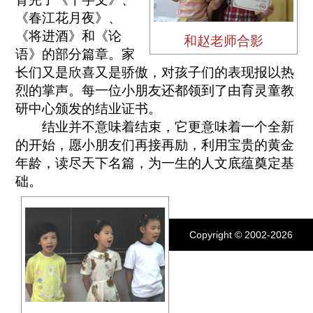
《春江花月夜》、
《将进酒》和《论
和赵老师合影
语》的部分篇章。家
长们又是欣喜又是骄傲，对孩子们的表现报以热
烈的掌声。每一位小朋友还都领到了由育灵童教
研中心颁发的结业证书。
结业并不意味着结束，它更意味着一个全新
的开始，愿小朋友们再接再励，利用宝贵的黄金
年龄，读尽天下名篇，为一生的人文底蕴奠定基
础。
Copyright © 2002-2026
www.elight.cn, All Rights
Reserved